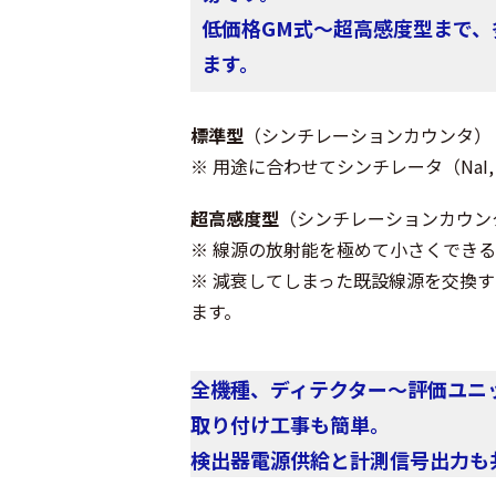
低価格GM式～超高感度型まで
ます。
標準型
（シンチレーションカウンタ） <
※ 用途に合わせてシンチレータ（NaI, 
超高感度型
（シンチレーションカウンタ）
※ 線源の放射能を極めて小さくでき
※ 減衰してしまった既設線源を交換
ます。
全機種、ディテクター～評価ユニ
取り付け工事も簡単。
検出器電源供給と計測信号出力も