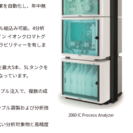
業を自動化し、年中無
ル組込み可能。4分析
ン イオンクロマトグ
ラビリティーを有しま
を最大5本、5Lタンクを
なっています。
ンプル注入で、複数の成
ンプル調製および分析技
2060 IC Process Analyzer
広い分析対象物と高精度