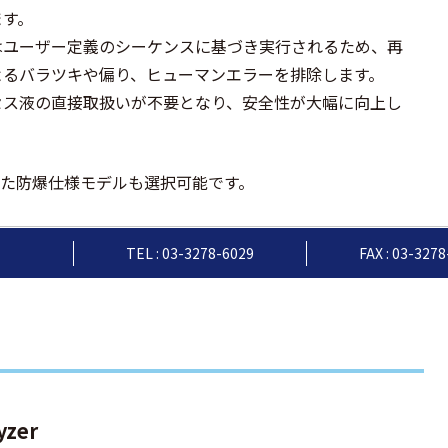
ます。
はユーザー定義のシーケンスに基づき実行されるため、再
よるバラツキや偏り、ヒューマンエラーを排除します。
セス液の直接取扱いが不要となり、安全性が大幅に向上し
した防爆仕様モデルも選択可能です。
TEL : 03-3278-6029
FAX : 03-327
yzer