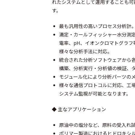
れたシステムとして運用することも可
す。
最も汎用性の高いプロセス分析計
滴定・カールフィッシャー水分測
電率、pH、イオンクロマトグラフ
様々な分析手法に対応。
統合された分析ソフトウェアから
構築、分析実行・分析値の検証、
モジュール化により分析パーツの
様々な通信プロトコルに対応、工
システム監視が可能となります。
◆ 主なアプリケーション
原油中の塩分など、原料の受入れ
ポリマー製造におけるヒドロキシ