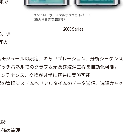
能で
。
2060 Series
定、導
等の
各モジュールの設定、キャリブレーション、分析シーケンス
タッチパネルでのグラフ表示及び洗浄工程を自動化可能。
メンテナンス、交換が非常に容易に実施可能。
場の管理システムへリアルタイムのデータ送信、遠隔からの
試験
ル価の管理