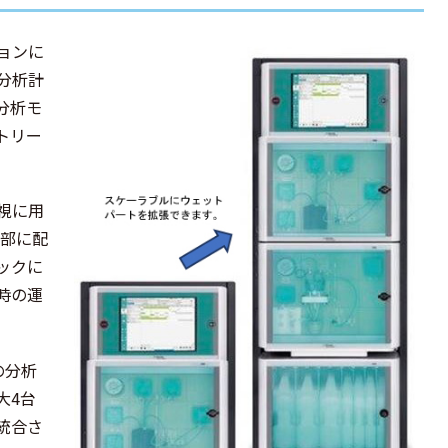
ョンに
分析計
分析モ
トリー
視に用
上部に配
ックに
時の運
の分析
大4台
統合さ