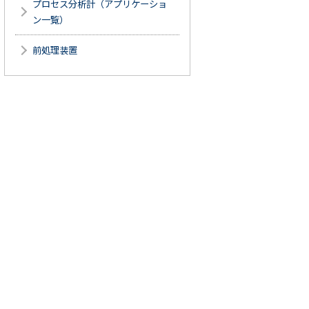
プロセス分析計（アプリケーショ
ン一覧）
前処理装置