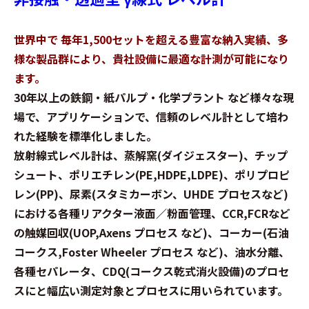
世界中で 毎年1,500セットを超える豊富な納入実績、多
様な製品群により、貴社設備に最適な計測が可能になり
ます。
30年以上の鉄鋼・紙パルプ・化学プラント など様々な現
場で、アプリケーションで、信頼のレベル計として培わ
れた経験を標準化しました。
放射線式レベル計は、蒸解窯(ダイジェスター)、チップ
シュート、ポリエチレン(PE,HDPE,LDPE)、ポリプロピ
レン(PP)、尿素(スタミカーボン、UHDE プロセスなど)
における各種リアクター液面／粉面管理、CCR,FCRなど
の触媒回収(UOP,Axens プロセス など)、コーカー(石油
コークス,Foster Wheeler プロセス など)、油水分離、
各種セパレータ、CDQ(コークス乾式消火設備)のプロセ
スにと幅広い測定対象とプロセスに用いられています。