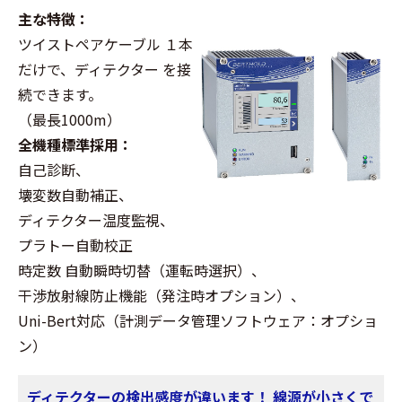
主な特徴：
ツイストペアケーブル １本
だけで、ディテクター を接
続できます。
（最長1000m）
全機種標準採⽤：
⾃⼰診断、
壊変数⾃動補正、
ディテクター温度監視、
プラトー⾃動校正
時定数 ⾃動瞬時切替（運転時選択）、
⼲渉放射線防⽌機能（発注時オプション）、
Uni-Bert対応（計測データ管理ソフトウェア：オプショ
ン）
ディテクターの検出感度が違います！ 線源が小さくで