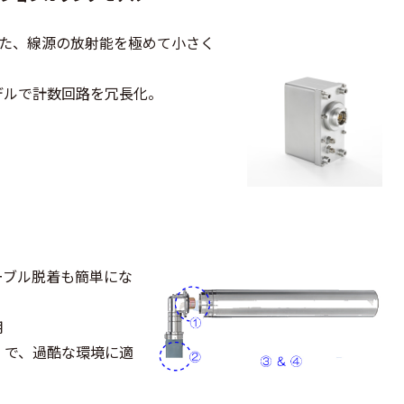
また、線源の放射能を極めて小さく
デルで計数回路を冗長化。
ーブル脱着も簡単にな
用
浸型）で、過酷な環境に適