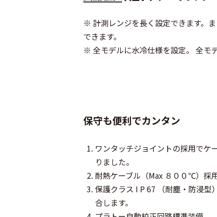
※ 計測レンジを長く設定できます。
できます。
※ 全モデルに水冷仕様を設定。 全モ
保守も便利でカンタン
ワンタッチジョイントの採用でケ
りました。
耐熱ケーブル（Max ８００℃）採
保護クラス I P 67 （耐塵・防
合します。
プラトー自動校正回路標準装備