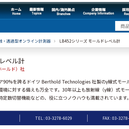
触・透過型オンライン計測器
LB452シリーズ モールドレベル計
ドレベル計
ベルトホールド）社
%を誇るドイツ Berthold Technologies 社製のγ線
環境に対する備えも万全です。30年以上も放射線（γ線）式モ
時定数切替機能などの、役に立つノウハウも満載されています
TEL : 03-3278-6029
FAX : 03-3278