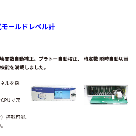
式モールドレベル計
断、壊変数自動補正、プラトー自動校正、 時定数 瞬時自動切替
る機能を満載しました。
パネルを採
CPUで冗
分）搭載可能。
力。