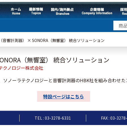
K（音響計測器） × SONORA（無響室） 統合ソリューション
SONORA（無響室） 統合ソリューション
テクノロジー株式会社
、ソノーラテクノロジーと音響計測器のHBK社を組み合わせた
特設ページはこちら
TEL : 03-3278-6331
FAX : 03-3278