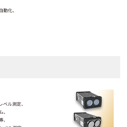
自動化、
レベル測定、
ム、
等、