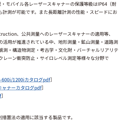
上型・モバイル各レーザースキャナーの保護等級はIP64（耐
も計測が可能です。また長距離計測の性能・スピードにお
nstruction、公共測量へのレーザースキャナーの適用等、
の活用が推進されている中、地形測量・鉱山測量・道路測
観測・構造物測定・考古学・文化財・バーチャルリアリテ
クレーン衝突防止・サイロレベル測定等様々な分野で
0i/1200iカタログpdf
］
キャナーカタログpdf
］
f
］
特別措置法の適用に該当する製品です。