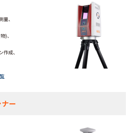
測量、
物)、
ン作成、
覧
ャナー