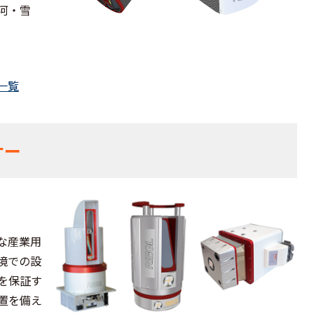
河・雪
一覧
ナー
な産業用
境での設
を保証す
置を備え