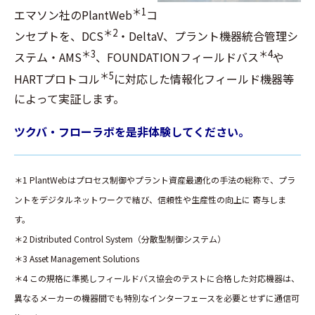
＊1
エマソン社のPlantWeb
コ
＊2
ンセプトを、DCS
・DeltaV、プラント機器統合管理シ
＊3
＊4
ステム・AMS
、FOUNDATIONフィールドバス
や
＊5
HARTプロトコル
に対応した情報化フィールド機器等
によって実証します。
ツクバ・フローラボを是非体験してください。
＊1 PlantWebはプロセス制御やプラント資産最適化の手法の総称で、プラ
ントをデジタルネットワークで結び、信頼性や生産性の向上に 寄与しま
す。
＊2 Distributed Control System（分散型制御システム）
＊3 Asset Management Solutions
＊4 この規格に準拠しフィールドバス協会のテストに合格した対応機器は、
異なるメーカーの機器間でも特別なインターフェースを必要とせずに通信可