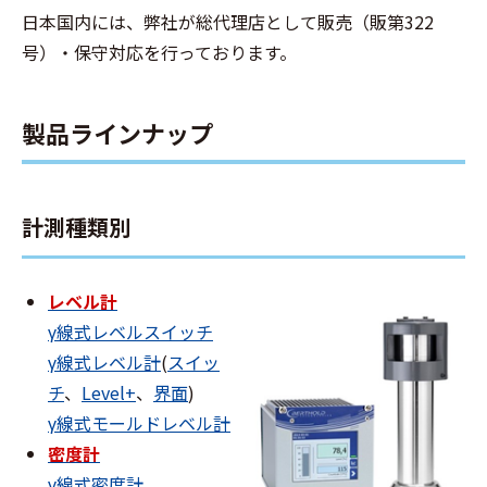
日本国内には、弊社が総代理店として販売（販第322
号）・保守対応を行っております。
製品ラインナップ
計測種類別
レベル計
γ線式レベルスイッチ
γ線式レベル計
(
スイッ
チ
、
Level+
、
界面
)
γ線式モールドレベル計
密度計
γ線式密度計