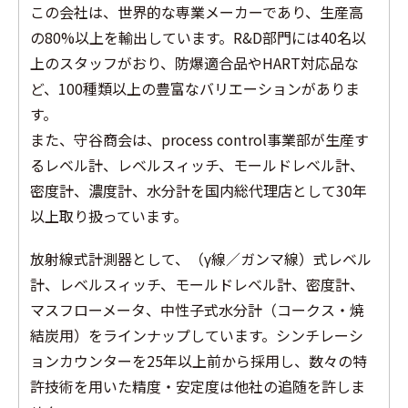
この会社は、世界的な専業メーカーであり、生産高
の80%以上を輸出しています。R&D部門には40名以
上のスタッフがおり、防爆適合品やHART対応品な
ど、100種類以上の豊富なバリエーションがありま
す。
また、守谷商会は、process control事業部が生産す
るレベル計、レベルスィッチ、モールドレベル計、
密度計、濃度計、水分計を国内総代理店として30年
以上取り扱っています。
放射線式計測器として、（γ線／ガンマ線）式レベル
計、レベルスィッチ、モールドレベル計、密度計、
マスフローメータ、中性子式水分計（コークス・焼
結炭用）をラインナップしています。シンチレーシ
ョンカウンターを25年以上前から採用し、数々の特
許技術を用いた精度・安定度は他社の追随を許しま