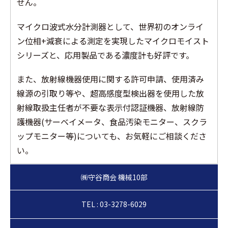
せん。
マイクロ波式水分計測器として、世界初のオンライ
ン位相+減衰による測定を実現したマイクロモイスト
シリーズと、応用製品である濃度計も好評です。
また、放射線機器使用に関する許可申請、使用済み
線源の引取り等や、超高感度型検出器を使用した放
射線取扱主任者が不要な表示付認証機器、放射線防
護機器(サーベイメータ、食品汚染モニター、スクラ
ップモニター等)についても、お気軽にご相談くださ
い。
TEL : 03-3278-6029