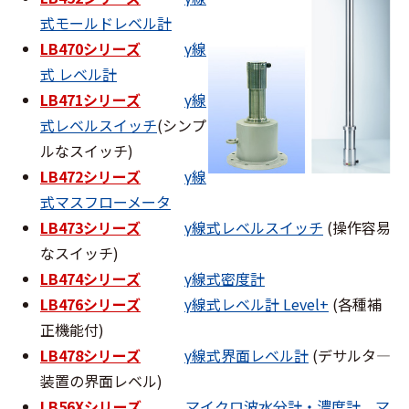
式モールドレベル計
LB470シリーズ
γ線
式 レベル計
LB471シリーズ
γ線
式レベルスイッチ
(シンプ
ルなスイッチ)
LB472シリーズ
γ線
式マスフローメータ
LB473シリーズ
γ線式レベルスイッチ
(操作容易
なスイッチ)
LB474シリーズ
γ線式密度計
LB476シリーズ
γ線式レベル計 Level+
(各種補
正機能付)
LB478シリーズ
γ線式界面レベル計
(デサルタ―
装置の界面レベル)
LB56Xシリーズ
マイクロ波水分計・濃度計
、
マ