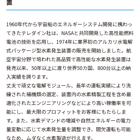
置
1960年代から宇宙船のエネルギーシステム開発に携わっ
てきたテレダイン社は、NASAと共同開発した高性能燃料
電池の技術を応用し、1974年に業界初のアルカリ水電解
式パッケージ型水素発生装置の販売を開始しました。航
空宇宙分野で培われた高品質で高性能な水素発生装置は
発売以来、50年以上に渡り世界50カ国、800台以上の納
入実績を誇ります。
丈夫で頑丈な電解モジュール、長年の運転実績により洗
練された補機類の選定、装置内の水素精製工程を含め最
適化されたエンジニアリングなどにより高い稼働率を可
能にし、最大限のプロフィットをお客様にもたらしま
す。また、水素デマンドの増減や自然エネルギーの電力
量変動に応じて水素発生量を調整でき、間欠運転も可能
なため、ムダなく水素製造が行えます。