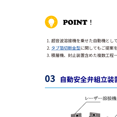
超音波溶接機を乗せた自動機とし
タブ箔切断金型
に関してもご提案
積層機、封止装置含めた複数工程
03
自動安全弁組立装