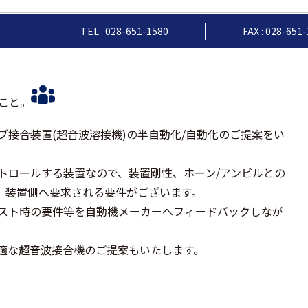
TEL : 028-651-1580
FAX : 028-651
こと。
接合装置(超音波溶接機)の半自動化/自動化のご提案をい
トロールする装置なので、装置剛性、ホーン/アンビルとの
. 装置側へ要求される要件がございます。
スト時の要件等を自動機メーカーへフィードバックしなが
適な超音波接合機のご提案もいたします。