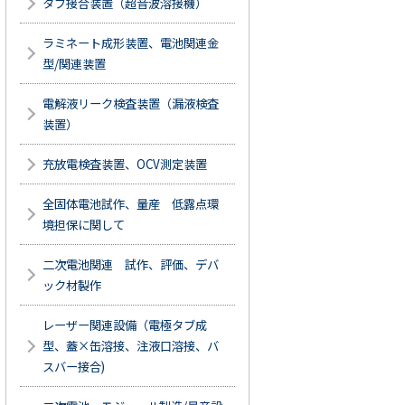
タブ接合装置（超音波溶接機）
ラミネート成形装置、電池関連金
型/関連装置
電解液リーク検査装置（漏液検査
装置）
充放電検査装置、OCV測定装置
全固体電池試作、量産 低露点環
境担保に関して
二次電池関連 試作、評価、デバ
ック材製作
レーザー関連設備（電極タブ成
型、蓋×缶溶接、注液口溶接、バ
スバー接合)