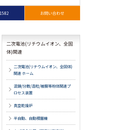
-1582
二次電池(リチウムイオン、全固
体)関連
二次電池(リチウムイオン、全固体)
関連 ホーム
混錬/分散/造粒/被膜等粉体関連プ
ロセス装置
真空乾燥炉
半自動、自動積層機