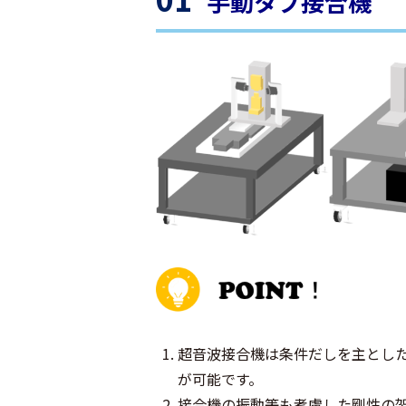
手動タブ接合機
超音波接合機は条件だしを主とし
が可能です。
接合機の振動等も考慮した剛性の