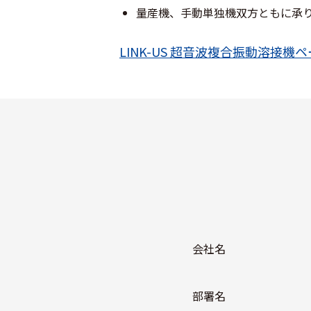
量産機、手動単独機双方ともに承
LINK-US 超音波複合振動溶接機
会社名
部署名