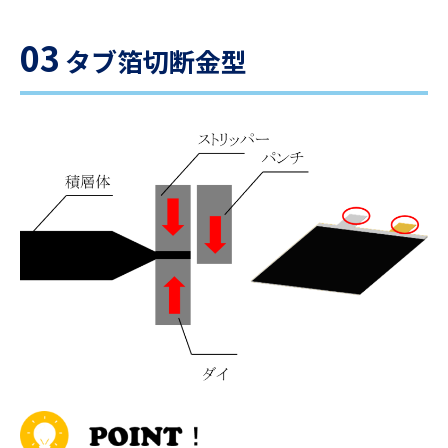
03
タブ箔切断金型