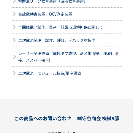
電解液リーク検査装置（漏液検査装置）
充放電検査装置、OCV測定装置
全固体電池試作、量産 低露点環境担保に関して
二次電池関連 試作、評価、デバック材製作
レーザー関連設備（電極タブ成型、蓋×缶溶接、注液口溶
接、バスバー接合)
二次電池 モジュール製造/量産設備
この商品へのお問い合わせ
㈱守谷商会 機械9部