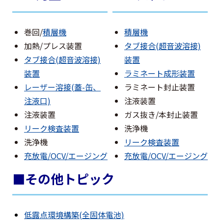
巻回/
積層機
積層機
加熱/プレス装置
タブ接合(超音波溶接)
タブ接合(超音波溶接)
装置
装置
ラミネート成形装置
レーザー溶接(蓋-缶、
ラミネート封止装置
注液口)
注液装置
注液装置
ガス抜き/本封止装置
リーク検査装置
洗浄機
洗浄機
リーク検査装置
充放電/OCV/エージング
充放電/OCV/エージング
■その他トピック
低露点環境構築(全固体電池)