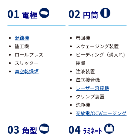
01
02
電極
円筒
混錬機
巻回機
塗工機
スウェージング装置
ロールプレス
ビーディング（溝入れ)
スリッター
装置
真空乾燥炉
注液装置
缶底接合機
レーザー溶接機
クリンプ装置
洗浄機
充放電/OCV/エージング
03
04
角型
ﾗﾐﾈｰﾄ