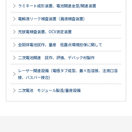
ラミネート成形装置、電池関連金型/関連装置
電解液リーク検査装置（漏液検査装置）
充放電検査装置、OCV測定装置
全固体電池試作、量産 低露点環境担保に関して
二次電池関連 試作、評価、デバック材製作
レーザー関連設備（電極タブ成型、蓋×缶溶接、注液口溶
接、バスバー接合)
二次電池 モジュール製造/量産設備