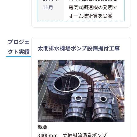
11月
電気式調速機の発明で
オーム技術賞を受賞
プロジェ
太間排水機場ポンプ設備据付工事
クト実績
概要
3400mm 立軸斜流渦巻ポンプ