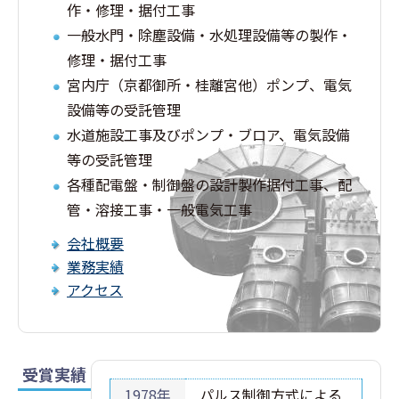
作・修理・据付工事
一般水門・除塵設備・水処理設備等の製作・
修理・据付工事
宮内庁（京都御所・桂離宮他）ポンプ、電気
設備等の受託管理
水道施設工事及びポンプ・ブロア、電気設備
等の受託管理
各種配電盤・制御盤の設計製作据付工事、配
管・溶接工事・一般電気工事
会社概要
業務実績
アクセス
受賞実績
1978年
パルス制御方式による