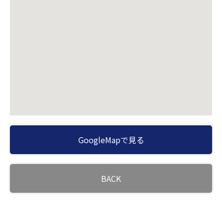
GoogleMapで見る
BACK