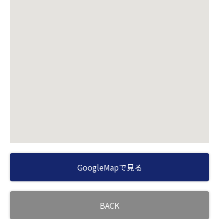
GoogleMapで見る
BACK