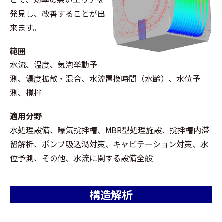
発見し、改善することが出
来ます。
範囲
水流、温度、気泡挙動予
測、濃度拡散・混合、水流置換時間（水齢）、水位予
測、撹拌
適用分野
水処理設備、曝気撹拌槽、MBR型処理施設、撹拌槽内滞
留解析、ポンプ吸込渦対策、キャビテーション対策、水
位予測、その他、水流に関する設備全般
構造解析