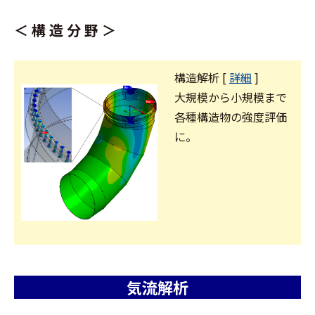
＜ 構 造 分 野 ＞
構造解析 [
詳細
]
大規模から小規模まで
各種構造物の強度評価
に。
気流解析