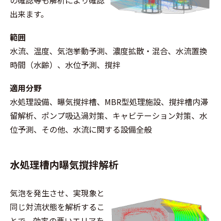
出来ます。
範囲
水流、温度、気泡挙動予測、濃度拡散・混合、水流置換
時間（水齢）、水位予測、撹拌
適用分野
水処理設備、曝気撹拌槽、MBR型処理施設、撹拌槽内滞
留解析、ポンプ吸込渦対策、キャビテーション対策、水
位予測、その他、水流に関する設備全般
水処理槽内曝気撹拌解析
気泡を発生させ、実現象と
同じ対流状態を解析するこ
とで、効率の悪いエリアを