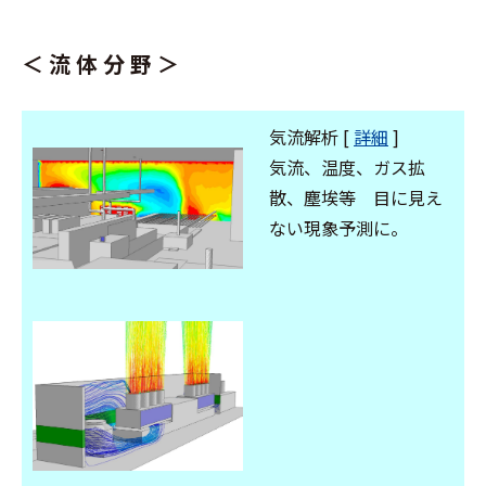
＜ 流 体 分 野 ＞
気流解析 [
詳細
]
気流、温度、ガス拡
散、塵埃等 目に見え
ない現象予測に。